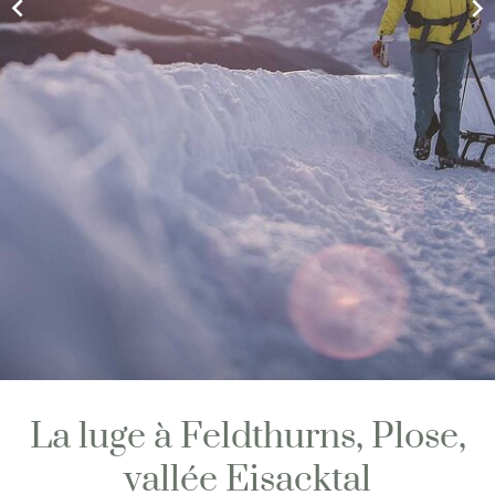
La luge à Feldthurns, Plose,
vallée Eisacktal