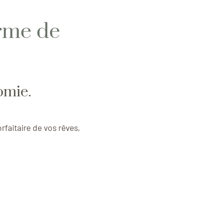
orme de
omie.
orfaitaire de vos rêves,