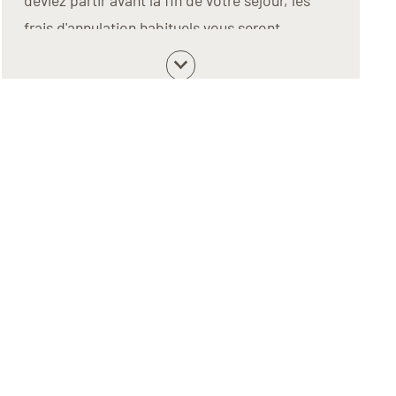
frais d'annulation habituels vous seront
facturés. C'est pourquoi nous vous
recommandons vivement de souscrire notre
assurance-annulation,
afin qu'elle couvre les
frais inhérents.
Assurance-annulation
Souscrivez ici votre assurance-annulation et
épargnez-vous des frais inutiles.