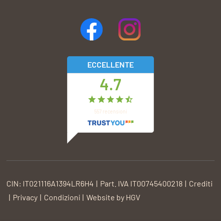
ECCELLENTE
4.7
557
recensioni
CIN:
IT021116A1394LR6H4
Part. IVA
IT00745400218
Crediti
Privacy
Condizioni
Website by
HGV