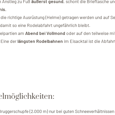
n Anstieg zu Fuß
äußerst gesund
, schont die Brieftasche und
nis.
n die richtige Ausrüstung (Helme) getragen werden und auf S
amit so eine Rodelabfahrt ungefährlich bleibt.
delpartien am
Abend bei Vollmond
oder auf den teilweise m
.
Eine der
längsten Rodelbahnen
im Eisacktal ist die Abfah
lmöglichkeiten:
ggerschupfe (2.000 m) nur bei guten Schneeverhältnissen 