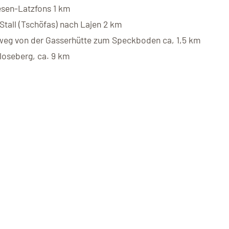
sen-Latzfons 1 km
tall (Tschöfas) nach Lajen 2 km
g von der Gasserhütte zum Speckboden ca, 1,5 km
oseberg, ca. 9 km
Mair in Plun 1,5 km (beleuchtet)
Rinderplatz 700 m (beleuchtet)
Gasserhütte-Sambergerhof 2 km
Vals Naturrodelbahn Fane-Alm 3 km
Naturrodelbahn Jochtal, von der Anr